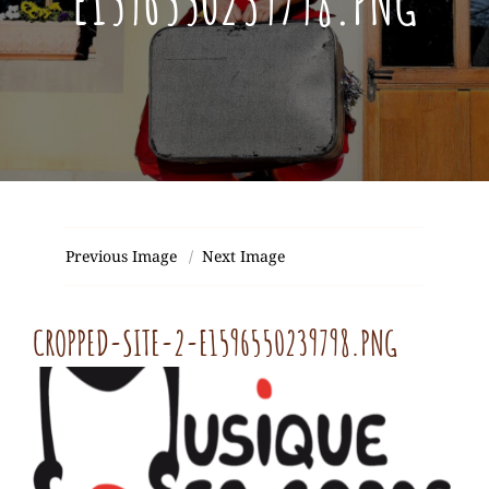
E1596550239798.PNG
Posted
Août
On
4,
2020
Previous Image
Next Image
CROPPED-SITE-2-E1596550239798.PNG