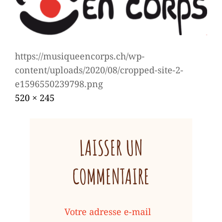
https://musiqueencorps.ch/wp-
content/uploads/2020/08/cropped-site-2-
e1596550239798.png
Posted
août
Full
520 × 245
on
4,
size
2020
LAISSER UN
COMMENTAIRE
Votre adresse e-mail