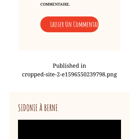
COMMENTAIRE.
A
L
NAVIGATION
T
Published in
DE
E
cropped-site-2-e1596550239798.png
L’ARTICLE
R
N
A
SIDONIE À BERNE
T
I
Lecteur
V
vidéo
E